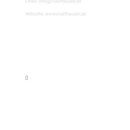
Email:
info@svalfhausen.de
Webseite:
www.svalfhausen.de
FOLGT UNS AUF FACEBOOK
© 2018 SV Alfhausen