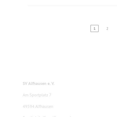
SEITENNUMMERIERUNG
1
2
DER
BEITRÄGE
KONTAKT
SV Alfhausen e. V.
Am Sportplatz 7
49594 Alfhausen